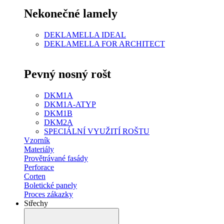
Nekonečné lamely
DEKLAMELLA IDEAL
DEKLAMELLA FOR ARCHITECT
Pevný nosný rošt
DKM1A
DKM1A-ATYP
DKM1B
DKM2A
SPECIÁLNÍ VYUŽITÍ ROŠTU
Vzorník
Materiály
Provětrávané fasády
Perforace
Corten
Boletické panely
Proces zákazky
Střechy