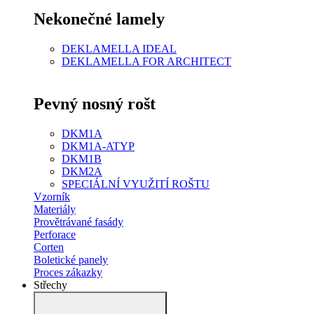
Nekonečné lamely
DEKLAMELLA IDEAL
DEKLAMELLA FOR ARCHITECT
Pevný nosný rošt
DKM1A
DKM1A-ATYP
DKM1B
DKM2A
SPECIÁLNÍ VYUŽITÍ ROŠTU
Vzorník
Materiály
Provětrávané fasády
Perforace
Corten
Boletické panely
Proces zákazky
Střechy