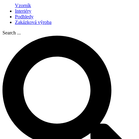
Vzorník
Interiéry
Podhledy
Zakázková výroba
Search ...