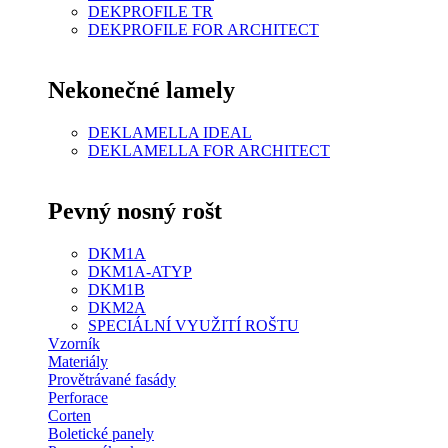
DEKPROFILE TR
DEKPROFILE FOR ARCHITECT
Nekonečné lamely
DEKLAMELLA IDEAL
DEKLAMELLA FOR ARCHITECT
Pevný nosný rošt
DKM1A
DKM1A-ATYP
DKM1B
DKM2A
SPECIÁLNÍ VYUŽITÍ ROŠTU
Vzorník
Materiály
Provětrávané fasády
Perforace
Corten
Boletické panely